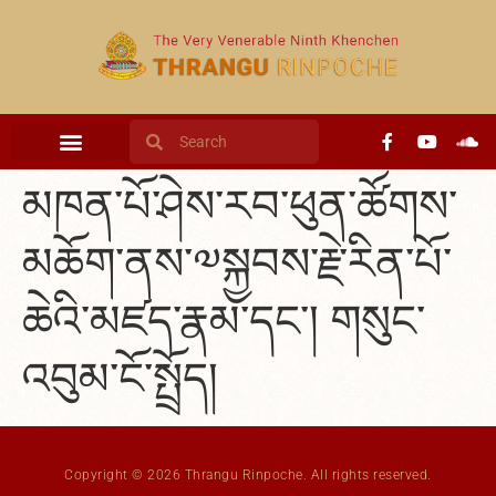
content
མཁན་པོ་ཤེས་རབ་ཕུན་ཚོགས་
མཆོག་ནས་༧སྐྱབས་རྗེ་རིན་པོ་
ཆེའི་མཛད་རྣམ་དང་། གསུང་
འབུམ་ངོ་སྤྲོད།
Copyright © 2026 Thrangu Rinpoche. All rights reserved.