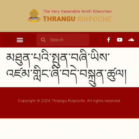
content
མཐུན་པའི་སྤུན་བཞི་ཡིས་
འཛམ་གླིང་ཞི་བདེ་བསྐྲུན་ཚུལ།
Copyright © 2026 Thrangu Rinpoche. All rights reserved.