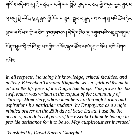
གསོལ་འདེབས་སུ། རྗེ་བཙུན་གང་གི་ལས་སྨོན་ཁྱད་པར་ཅན་གྱི་གདུལ་བྱར་གྱུར་པ་
ཁྲ་འགུ་སྡེ་དགོན་ལྷན་རྒྱས་ཀྱི་མོས་པ་ལྟར། སྒྲུབ་བརྒྱུད་པས་ས་ག་ཟླ་བའི་ཚེས་ཉེར་
ལྔ་ལ་གསོལ་བ་རྩེ་གཅིག་ཏུ་བཏབ་པས། དེ་དེ་བཞིན་དུ་འགྲུབ་པའི་མཐུན་འགྱུར་
དོན་བརྒྱུད་སྙིང་པོའི་བླ་མ་དཀྱིལ་འཁོར་རྒྱ་མཚོས་མཛད་དུ་གསོལ། དགེ་ལེགས་
འཕེལ།
In all respects, including his knowledge, critical faculties, and
activity, Khenchen Thrangu Rinpoche was a spiritual friend to
all and the life force of the Kagyu teachings. This prayer for his
swift return was written at the request of the community of
Thrangu Monastery, whose members are through karma and
aspirations his particular students, by Drupgyupa as a single-
minded prayer on the 25th day of Saga Dawa. I ask the the
ocean of mandalas of gurus of the essential ultimate lineage to
provide assistance for it to be so. May auspiciousness increase!
Translated by David Karma Choephel