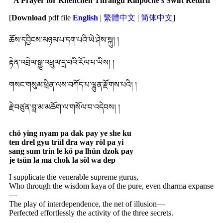
A Prayer for Khenchen Thrangu Rinpoche’s Swift Return
[
Download
pdf file
English
|
繁體中文
|
简体中文
]
ཆོས་དབྱིངས་མཉམ་པ་དག་པའི་ཡེ་ཤེས་སྐུ། །
རྟེན་འབྲེལ་སྒྱུ་འཕྲུལ་དྲ་བའི་རོལ་པ་ཡིས། །
གསང་གསུམ་ཕྲིན་ལས་བཀོད་པ་ལྷུན་རྫོགས་པའི། །
རྗེ་བཙུན་བླ་མ་མཆོག་ལ་གསོལ་བ་འདེབས། །
chö ying nyam pa dak pay ye she ku
ten drel gyu trül dra way röl pa yi
sang sum trin le kö pa lhün dzok pay
je tsün la ma chok la söl wa dep
I supplicate the venerable supreme gurus,
Who through the wisdom kaya of the pure, even dharma expanse
—
The play of interdependence, the net of illusion—
Perfected effortlessly the activity of the three secrets.