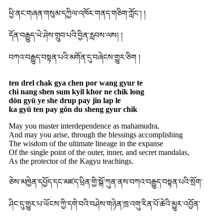
ཕྱི་ནང་གཞན་གསུམ་དཀྱིལ་འཁོར་གནད་གཅིག་ཀློང་། །
དོན་བརྒྱུད་ཡེ་ཤེས་གྲུབ་པའི་བྱིན་རླབས་ལས། །
བཀའ་བརྒྱུད་བསྟན་པའི་མགོན་དུ་བཞེངས་གྱུར་ཅིག །
ten drel chak gya chen por wang gyur te
chi nang shen sum kyil khor ne chik long
dön gyü ye she drup pay jin lap le
ka gyü ten pay gön du sheng gyur chik
May you master interdependence as mahamudra,
And may you arise, through the blessings accomplishing
The wisdom of the ultimate lineage in the expanse
Of the single point of the outer, inner, and secret mandalas,
As the protector of the Kagyu teachings.
ཅེས་མཁྱེན་དཔྱོད་དང་མཛད་ཕྲིན་གྱི་སྒོ་ཀུན་ནས་བཀའ་བརྒྱུད་བསྟན་པའི་སྲོག་
ཤིང་དུ་གྱུར་པ་ཡོངས་ཀྱི་དགེ་བའི་བཤེས་གཉེན་ཁྲ་འགུ་རིན་པོ་ཆེའི་མྱུར་འབྱོན་