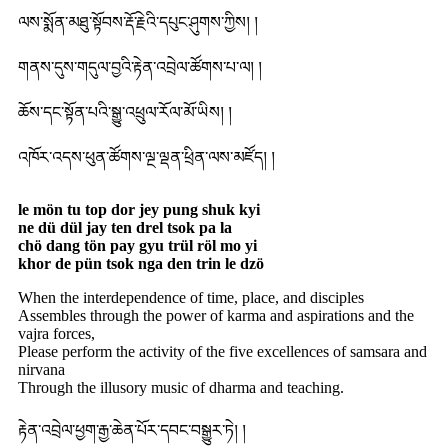
ལས་སྨོན་མཐུ་སྟོབས་རྡོ་རྗེའི་དཔུང་ཤུགས་ཀྱིས། །
གནས་དུས་གདུལ་བྱའི་རྟེན་འབྲེལ་ཚོགས་པ་ལ། །
ཆོས་དང་སྟོན་པའི་སྒྱུ་འཕྲུལ་རོལ་མོ་ཡིས། །
འཁོར་འདས་ཕུན་ཚོགས་ལྔ་ལྡན་ཕྲིན་ལས་མཛོད། །
le mön tu top dor jey pung shuk kyi
ne dü dül jay ten drel tsok pa la
chö dang tön pay gyu trül röl mo yi
khor de pün tsok nga den trin le dzö
When the interdependence of time, place, and disciples
Assembles through the power of karma and aspirations and the
vajra forces,
Please perform the activity of the five excellences of samsara and
nirvana
Through the illusory music of dharma and teaching.
རྟེན་འབྲེལ་ཕྱག་རྒྱ་ཆེན་པོར་དབང་བསྒྱུར་ཏེ། །